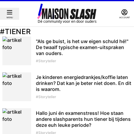
MENU
ACCOUNT
Dé community voor en door ouders
Artikels over Tiener van Maison Slash
#TIENER
"Als ge buist, is het uw eigen schuld hé!"
De twaalf typische examen-uitspraken
van ouders.
#Storyteller
Je kinderen energiedrankjes/koffie laten
drinken? Dat kan je beter niet doen. En dit
is waarom.
#Storyteller
Hallo juni én examenstress! Hoe staan
andere slashparents hun tiener bij tijdens
deze euh leuke periode?
#Storyteller